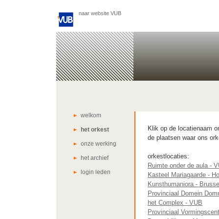
naar website VUB
welkom
Klik op de locatienaam om
het orkest
de plaatsen waar ons ork
onze werking
orkestlocaties:
het archief
Ruimte onder de aula - 
login leden
Kasteel Mariagaarde - H
Kunsthumaniora - Brusse
Provinciaal Domein Dom
het Complex - VUB
Provinciaal Vormingscen