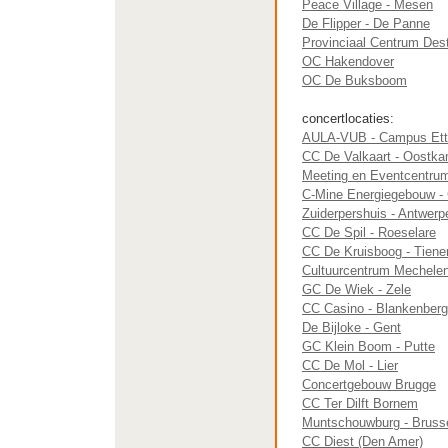
Peace Village - Mesen
De Flipper - De Panne
Provinciaal Centrum Des
OC Hakendover
OC De Buksboom
concertlocaties:
AULA-VUB - Campus Ette
CC De Valkaart - Oostk
Meeting en Eventcentrum
C-Mine Energiegebouw -
Zuiderpershuis - Antwerp
CC De Spil - Roeselare
CC De Kruisboog - Tiene
Cultuurcentrum Mechele
GC De Wiek - Zele
CC Casino - Blankenber
De Bijloke - Gent
GC Klein Boom - Putte
CC De Mol - Lier
Concertgebouw Brugge
CC Ter Dilft Bornem
Muntschouwburg - Bruss
CC Diest (Den Amer)