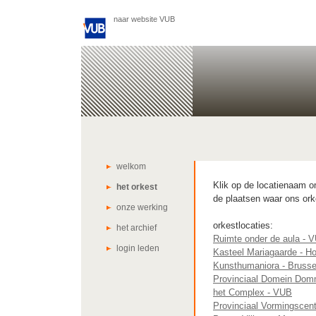
naar website VUB
welkom
Klik op de locatienaam om
het orkest
de plaatsen waar ons ork
onze werking
orkestlocaties:
het archief
Ruimte onder de aula - 
login leden
Kasteel Mariagaarde - H
Kunsthumaniora - Brusse
Provinciaal Domein Dom
het Complex - VUB
Provinciaal Vormingscen