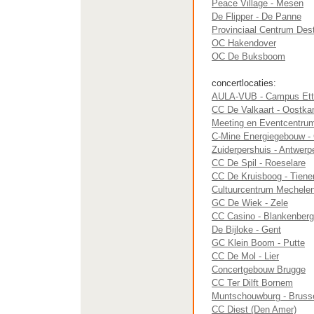
Peace Village - Mesen
De Flipper - De Panne
Provinciaal Centrum Des
OC Hakendover
OC De Buksboom
concertlocaties:
AULA-VUB - Campus Ette
CC De Valkaart - Oostk
Meeting en Eventcentrum
C-Mine Energiegebouw -
Zuiderpershuis - Antwerp
CC De Spil - Roeselare
CC De Kruisboog - Tiene
Cultuurcentrum Mechele
GC De Wiek - Zele
CC Casino - Blankenber
De Bijloke - Gent
GC Klein Boom - Putte
CC De Mol - Lier
Concertgebouw Brugge
CC Ter Dilft Bornem
Muntschouwburg - Bruss
CC Diest (Den Amer)