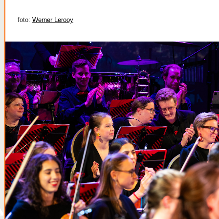
foto:
Werner Lerooy