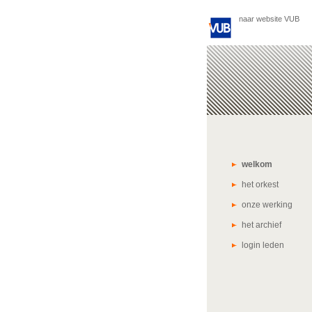
naar website VUB
welkom
het orkest
onze werking
het archief
login leden